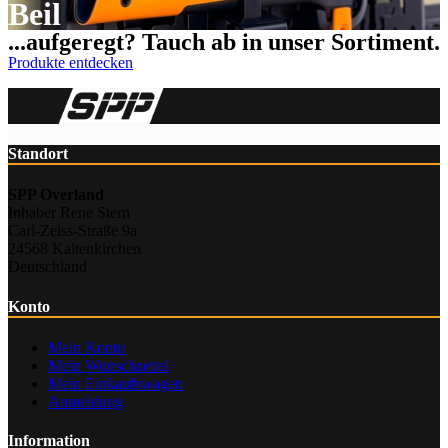
Beil
...aufgeregt? Tauch ab in unser Sortiment.
Produkte entdecken
Standort
SPP Overland
Inhaber Rene Stern
Carl-Zeiss-Straße 9a
24568 Kaltenkirchen
Deutschland
Konto
Mein Konto
Mein Wunschzettel
Mein Einkaufswagen
Anmeldung
Information