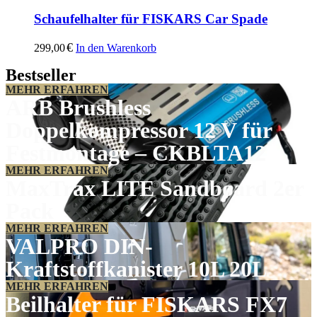
Schaufelhalter für FISKARS Car Spade
€
299,00
In den Warenkorb
Bestseller
MEHR ERFAHREN
ARB Brushless
Doppelkompressor 12 V für
Festmontage – CKBLTA12
MEHR ERFAHREN
MaxTrax LITE Sandboard 2er
Pack
MEHR ERFAHREN
VALPRO DIN-
Kraftstoffkanister 10L 20L
MEHR ERFAHREN
Beilhalter für FISKARS FX7