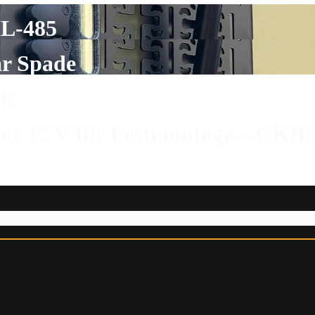
HL-485
ar Spade
il
or 12 V für Festmontage – CKB