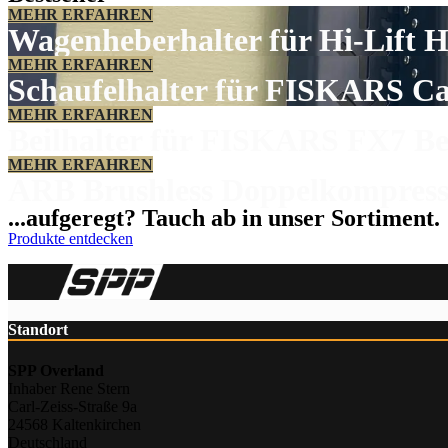
MEHR ERFAHREN
Wagenheberhalter für Hi-Lift 
MEHR ERFAHREN
Schaufelhalter für FISKARS C
MEHR ERFAHREN
Beilhalter für FISKARS FX7 Be
MEHR ERFAHREN
ARB Brushless Doppelkompress
...aufgeregt? Tauch ab in unser Sortiment.
Produkte entdecken
Standort
SPP Overland
Inhaber Rene Stern
Carl-Zeiss-Straße 9a
24568 Kaltenkirchen
Deutschland