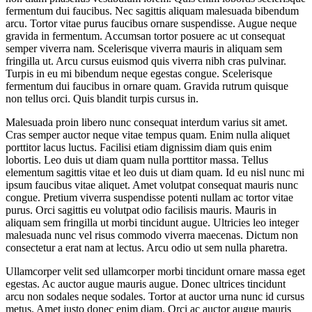
fermentum dui faucibus. Nec sagittis aliquam malesuada bibendum
arcu. Tortor vitae purus faucibus ornare suspendisse. Augue neque
gravida in fermentum. Accumsan tortor posuere ac ut consequat
semper viverra nam. Scelerisque viverra mauris in aliquam sem
fringilla ut. Arcu cursus euismod quis viverra nibh cras pulvinar.
Turpis in eu mi bibendum neque egestas congue. Scelerisque
fermentum dui faucibus in ornare quam. Gravida rutrum quisque
non tellus orci. Quis blandit turpis cursus in.
Malesuada proin libero nunc consequat interdum varius sit amet.
Cras semper auctor neque vitae tempus quam. Enim nulla aliquet
porttitor lacus luctus. Facilisi etiam dignissim diam quis enim
lobortis. Leo duis ut diam quam nulla porttitor massa. Tellus
elementum sagittis vitae et leo duis ut diam quam. Id eu nisl nunc mi
ipsum faucibus vitae aliquet. Amet volutpat consequat mauris nunc
congue. Pretium viverra suspendisse potenti nullam ac tortor vitae
purus. Orci sagittis eu volutpat odio facilisis mauris. Mauris in
aliquam sem fringilla ut morbi tincidunt augue. Ultricies leo integer
malesuada nunc vel risus commodo viverra maecenas. Dictum non
consectetur a erat nam at lectus. Arcu odio ut sem nulla pharetra.
Ullamcorper velit sed ullamcorper morbi tincidunt ornare massa eget
egestas. Ac auctor augue mauris augue. Donec ultrices tincidunt
arcu non sodales neque sodales. Tortor at auctor urna nunc id cursus
metus. Amet justo donec enim diam. Orci ac auctor augue mauris