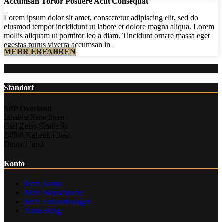
Accumsan Tortor Posuere Acut Consequat
Lorem ipsum dolor sit amet, consectetur adipiscing elit, sed do
eiusmod tempor incididunt ut labore et dolore magna aliqua. Lorem
mollis aliquam ut porttitor leo a diam. Tincidunt ornare massa eget
egestas purus viverra accumsan in.
MEHR ERFAHREN
Standort
SPP Overland
Inhaber Rene Stern
Carl-Zeiss-Straße 9a
24568 Kaltenkirchen
Deutschland
Konto
Mein Konto
Mein Wunschzettel
Mein Einkaufswagen
Anmeldung