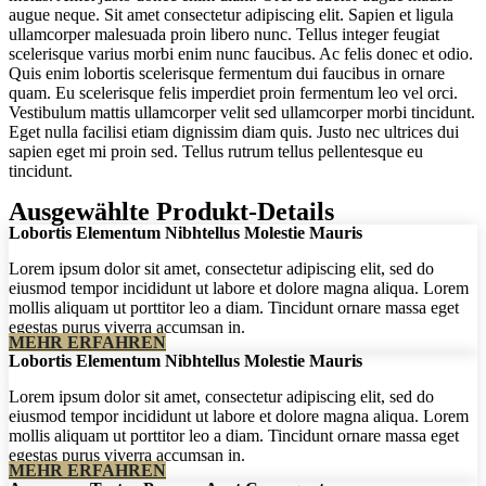
augue neque. Sit amet consectetur adipiscing elit. Sapien et ligula
ullamcorper malesuada proin libero nunc. Tellus integer feugiat
scelerisque varius morbi enim nunc faucibus. Ac felis donec et odio.
Quis enim lobortis scelerisque fermentum dui faucibus in ornare
quam. Eu scelerisque felis imperdiet proin fermentum leo vel orci.
Vestibulum mattis ullamcorper velit sed ullamcorper morbi tincidunt.
Eget nulla facilisi etiam dignissim diam quis. Justo nec ultrices dui
sapien eget mi proin sed. Tellus rutrum tellus pellentesque eu
tincidunt.
Ausgewählte Produkt-Details
Lobortis Elementum Nibhtellus Molestie Mauris
Lorem ipsum dolor sit amet, consectetur adipiscing elit, sed do
eiusmod tempor incididunt ut labore et dolore magna aliqua. Lorem
mollis aliquam ut porttitor leo a diam. Tincidunt ornare massa eget
egestas purus viverra accumsan in.
MEHR ERFAHREN
Lobortis Elementum Nibhtellus Molestie Mauris
Lorem ipsum dolor sit amet, consectetur adipiscing elit, sed do
eiusmod tempor incididunt ut labore et dolore magna aliqua. Lorem
mollis aliquam ut porttitor leo a diam. Tincidunt ornare massa eget
egestas purus viverra accumsan in.
MEHR ERFAHREN