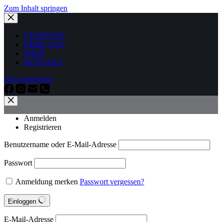
Zum Inhalt springen
STARTSITE
ÜBER UNS
SHOP
KONTAKT
Jetzt erforschen
Anmelden
Registrieren
Benutzername oder E-Mail-Adresse
Passwort
Anmeldung merken
Passwort vergessen?
Einloggen
E-Mail-Adresse