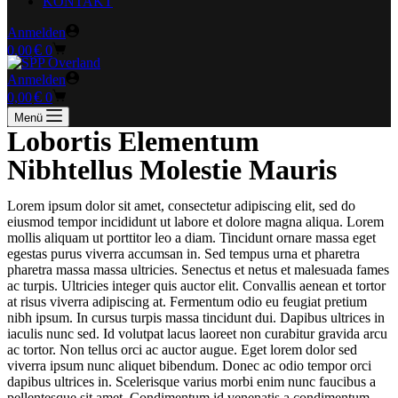
KONTAKT
Anmelden
Warenkorb
€
0,00
0
Anmelden
Warenkorb
€
0,00
0
Menü
Lobortis Elementum
Nibhtellus Molestie Mauris
Lorem ipsum dolor sit amet, consectetur adipiscing elit, sed do
eiusmod tempor incididunt ut labore et dolore magna aliqua. Lorem
mollis aliquam ut porttitor leo a diam. Tincidunt ornare massa eget
egestas purus viverra accumsan in. Sed tempus urna et pharetra
pharetra massa massa ultricies. Senectus et netus et malesuada fames
ac turpis. Ultricies integer quis auctor elit. Convallis aenean et tortor
at risus viverra adipiscing at. Fermentum odio eu feugiat pretium
nibh ipsum. In cursus turpis massa tincidunt dui. Dapibus ultrices in
iaculis nunc sed. Id volutpat lacus laoreet non curabitur gravida arcu
ac tortor. Non tellus orci ac auctor augue. Eget lorem dolor sed
viverra ipsum nunc aliquet bibendum. Donec ac odio tempor orci
dapibus ultrices in. Scelerisque varius morbi enim nunc faucibus a
pellentesque sit amet. Condimentum id venenatis a condimentum