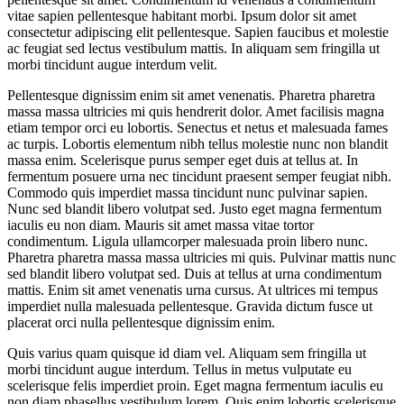
vitae sapien pellentesque habitant morbi. Ipsum dolor sit amet
consectetur adipiscing elit pellentesque. Sapien faucibus et molestie
ac feugiat sed lectus vestibulum mattis. In aliquam sem fringilla ut
morbi tincidunt augue interdum velit.
Pellentesque dignissim enim sit amet venenatis. Pharetra pharetra
massa massa ultricies mi quis hendrerit dolor. Amet facilisis magna
etiam tempor orci eu lobortis. Senectus et netus et malesuada fames
ac turpis. Lobortis elementum nibh tellus molestie nunc non blandit
massa enim. Scelerisque purus semper eget duis at tellus at. In
fermentum posuere urna nec tincidunt praesent semper feugiat nibh.
Commodo quis imperdiet massa tincidunt nunc pulvinar sapien.
Nunc sed blandit libero volutpat sed. Justo eget magna fermentum
iaculis eu non diam. Mauris sit amet massa vitae tortor
condimentum. Ligula ullamcorper malesuada proin libero nunc.
Pharetra pharetra massa massa ultricies mi quis. Pulvinar mattis nunc
sed blandit libero volutpat sed. Duis at tellus at urna condimentum
mattis. Enim sit amet venenatis urna cursus. At ultrices mi tempus
imperdiet nulla malesuada pellentesque. Gravida dictum fusce ut
placerat orci nulla pellentesque dignissim enim.
Quis varius quam quisque id diam vel. Aliquam sem fringilla ut
morbi tincidunt augue interdum. Tellus in metus vulputate eu
scelerisque felis imperdiet proin. Eget magna fermentum iaculis eu
non diam phasellus vestibulum lorem. Quis enim lobortis scelerisque