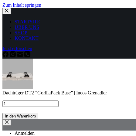
Zum Inhalt springen
STARTSITE
ÜBER UNS
SHOP
KONTAKT
Jetzt erforschen
Dachträger DT2 “GorillaPack Base” | Ineos Grenadier
In den Warenkorb
Anmelden