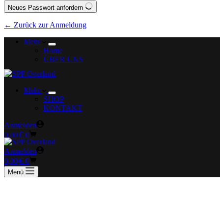
Neues Passwort anfordern
← Zurück zur Anmeldung
Mehr
Home
ÜBER UNS
Mehr
SHOP
KONTAKT
Anmelden
€
0,00
0
Anmelden
€
0,00
0
Menü