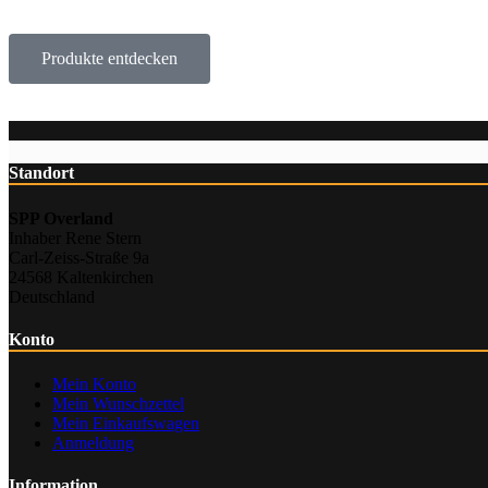
Produkte entdecken
Standort
SPP Overland
Inhaber Rene Stern
Carl-Zeiss-Straße 9a
24568 Kaltenkirchen
Deutschland
Konto
Mein Konto
Mein Wunschzettel
Mein Einkaufswagen
Anmeldung
Information