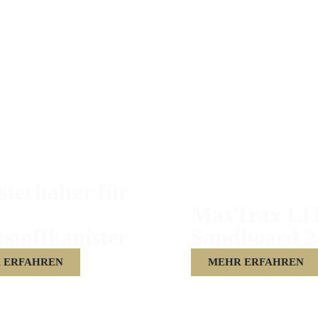
terhalter für
MaxTrax LI
stoffkanister
Sandboard 2
 ERFAHREN
MEHR ERFAHREN