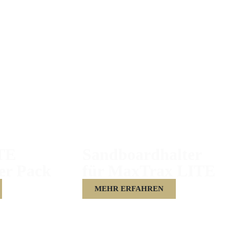
TE
Sandboardhalter
er Pack
für MaxTrax LITE
MEHR ERFAHREN